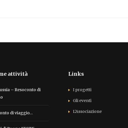
me attività
Links
ussia – Resoconto di
I progetti
io
Gli eventi
L’Associazione
onto di viaggio…