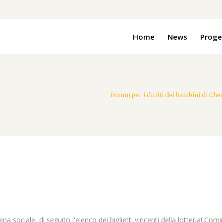
Home
News
Proge
Forum per i diritti dei bambini di Ch
a sociale, di seguito l'elenco dei biglietti vincenti della lotteria! C