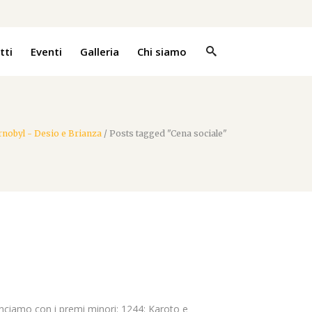
tti
Eventi
Galleria
Chi siamo
ernobyl - Desio e Brianza
/
Posts tagged "Cena sociale"
ominciamo con i premi minori: 1244: Karoto e